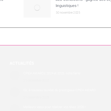
linguistiques !
30 novembre 2025
ACTUALITÉS
CPIEA AWARDs 2024 et 2025, notre fierté
31 décembre 2025
ISL à nouveau lauréat du prestigieux CPIEA AWARD
31 décembre 2025
Meilleurs vœux pour réaliser vos rêves 2026 !