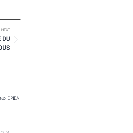
NEXT
E DU
OUS
ieux CPIEA
jours