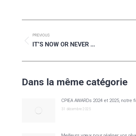
Post
PREVIOUS
navigation
IT’S NOW OR NEVER …
Previous
post:
Dans la même catégorie
CPIEA AWARDs 2024 et 2025, notre fi
31 décembre 2025
Meilleurs vœux pour réaliser vos rêv