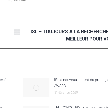
31 juillet 2018
ISL – TOUJOURS A LA RECHERCH
Next
MEILLEUR POUR V
post:
erté
ISL à nouveau lauréat du prestig
AWARD
31 décembre 2025
es
JEU CONCOURS : gagnez des sé