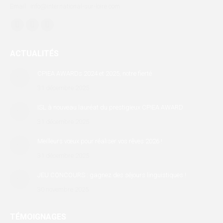
Email : info@international-sur-loire.com
Trouvez nous sur :
Facebook
X
LinkedIn
page
page
page
ACTUALITÉS
opens
opens
opens
in
in
in
CPIEA AWARDs 2024 et 2025, notre fierté
new
new
new
31 décembre 2025
window
window
window
ISL à nouveau lauréat du prestigieux CPIEA AWARD
31 décembre 2025
Meilleurs vœux pour réaliser vos rêves 2026 !
31 décembre 2025
JEU CONCOURS : gagnez des séjours linguistiques !
30 novembre 2025
TÉMOIGNAGES