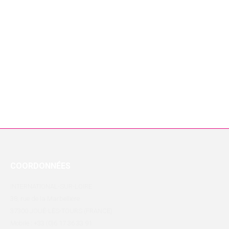
compétence extérieure, déjà formée,
expérimentée et autonome, sans embauche.
Missionnez International-sur-Loire pour
accompagner vos projets et votre équipe de
manière ponctuelle ou régulière !
COORDONNÉES
INTERNATIONAL-SUR-LOIRE
38, rue de la Marbellière
37300 JOUÉ-LÈS-TOURS (FRANCE)
Mobile : +33 (0)6 17 36 33 91