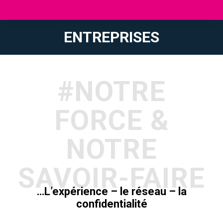
ENTREPRISES
Vous êtes ici :
#NOTRE
FORCE &
NOTRE
SAVOIR-FAIRE
…L’expérience – le réseau – la
confidentialité