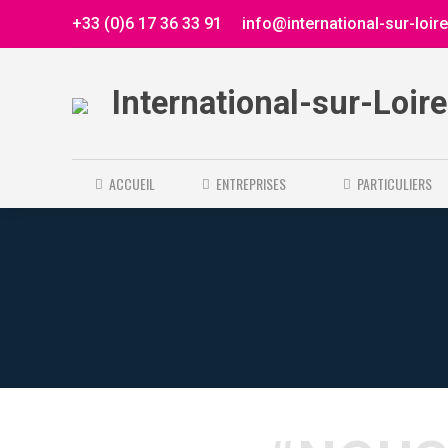
+33 (0)6 17 36 33 91
info@international-sur-loir
International-sur-Loir
ACCUEIL
ENTREPRISES
PARTICULIERS