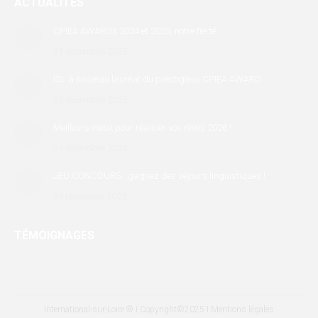
ACTUALITÉS
opens
opens
opens
in
in
in
CPIEA AWARDs 2024 et 2025, notre fierté
new
new
new
31 décembre 2025
window
window
window
ISL à nouveau lauréat du prestigieux CPIEA AWARD
31 décembre 2025
Meilleurs vœux pour réaliser vos rêves 2026 !
31 décembre 2025
JEU CONCOURS : gagnez des séjours linguistiques !
30 novembre 2025
TÉMOIGNAGES
International-sur-Loire ® I Copyright©2025 I
Mentions légales