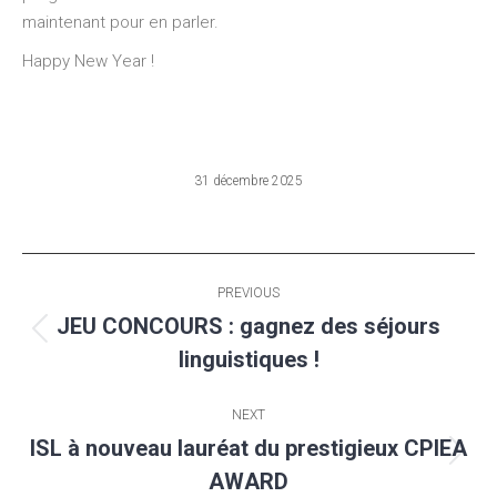
maintenant pour en parler.
Happy New Year !
31 décembre 2025
Post
PREVIOUS
navigation
JEU CONCOURS : gagnez des séjours
Previous
linguistiques !
post:
NEXT
ISL à nouveau lauréat du prestigieux CPIEA
Next
AWARD
post: