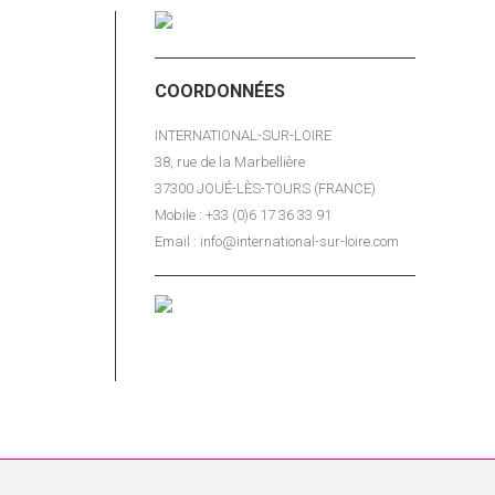
légations
trangers en
r demande)
COORDONNÉES
nd avec
INTERNATIONAL-SUR-LOIRE
38, rue de la Marbellière
37300 JOUÉ-LÈS-TOURS (FRANCE)
Mobile : +33 (0)6 17 36 33 91
Email : info@international-sur-loire.com