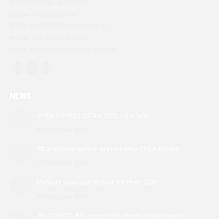
INTERNATIONAL-SUR-LOIRE
38, rue de la Marbellière
37300 JOUÉ-LÈS-TOURS (FRANCE)
Mobile : +33 (0)6 17 36 33 91
Email : info@international-sur-loire.com
Find us on:
Facebook
X
Linkedin
page
page
page
NEWS
opens
opens
opens
in
in
in
CPIEA AWARDs 2024 et 2025, notre fierté
new
new
new
31 December 2025
window
window
window
ISL à nouveau lauréat du prestigieux CPIEA AWARD
31 December 2025
Meilleurs vœux pour réaliser vos rêves 2026 !
31 December 2025
JEU CONCOURS : gagnez des séjours linguistiques !