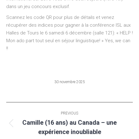
dans un jeu concours exclusif.
Scannez les code QR pour plus de détails et venez
récupérer des indices pour gagner à la conférence ISL aux
Halles de Tours le 6 samedi 6 décembre (salle 121): « HELP !
Mon ado part tout seul en séjour linguistique! » Yes, we can
!!
30 novembre 2025
Post
PREVIOUS
navigation
Camille (16 ans) au Canada – une
Previous
expérience inoubliable
post: