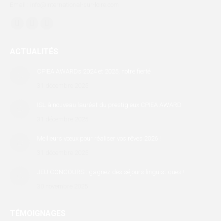
Email : info@international-sur-loire.com
Trouvez nous sur :
Facebook
X
LinkedIn
page
page
page
ACTUALITÉS
opens
opens
opens
in
in
in
CPIEA AWARDs 2024 et 2025, notre fierté
new
new
new
31 décembre 2025
window
window
window
ISL à nouveau lauréat du prestigieux CPIEA AWARD
31 décembre 2025
Meilleurs vœux pour réaliser vos rêves 2026 !
31 décembre 2025
JEU CONCOURS : gagnez des séjours linguistiques !
30 novembre 2025
TÉMOIGNAGES