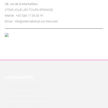
38, rue de la Marbellière
37300 JOUÉ-LÈS-TOURS (FRANCE)
Mobile : +33 (0)6 17 36 33 91
Email : info@international-sur-loire.com
COORDONNÉES
INTERNATIONAL-SUR-LOIRE
38, rue de la Marbellière
37300 JOUÉ-LÈS-TOURS (FRANCE)
Mobile : +33 (0)6 17 36 33 91