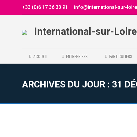
+33 (0)6 17 36 33 91
info@international-sur-loir
International-sur-Loir
ACCUEIL
ENTREPRISES
PARTICULIERS
ARCHIVES DU JOUR :
31 D