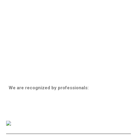
sometimes save more with us than with a direct
purchase.”
We are recognized by professionals: