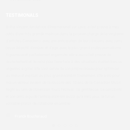
TESTIMONALS
r
Britta Vincent, fondatrice d’International sur Loire, a fait preuve à mes
Int
cotés d’une très grande maîtrise dans la prise en charge de la vingtaine
par
d’artistes Canadiens, avec une anticipation de leurs besoins avec sans
Fri
cesse l’objectif d’innover et d’agir avec le plus grand professionnalisme.
Mét
Rigoureuse et parfaitement organisée, elle a aussi fait preuve de
Que
discernement et de recul pour faire face à des situations inattendues ou
Dan
urgentes à gérer. Elle s’est servie de son propre réseau pour optimiser
au mieux et exposer au plus grand nombre l’événement. Elle a été pour
moi un vecteur évident de la réussite des 10 ans de la Canadian Music
Night au sein de l’American Tours Festival. Sa gentillesse, sa sensibilité
et son sens aigu de l’anticipation ont aussi qu’à mes yeux, ce fut un
véritable plaisir de collaborer ensemble.
Franck Boucheraud