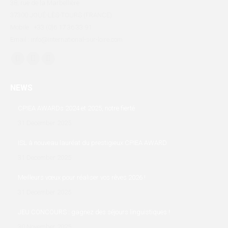
38, rue de la Marbellière
37300 JOUÉ-LÈS-TOURS (FRANCE)
Mobile : +33 (0)6 17 36 33 91
Email : info@international-sur-loire.com
Find us on:
Facebook
X
Linkedin
page
page
page
NEWS
opens
opens
opens
in
in
in
CPIEA AWARDs 2024 et 2025, notre fierté
new
new
new
31 December 2025
window
window
window
ISL à nouveau lauréat du prestigieux CPIEA AWARD
31 December 2025
Meilleurs vœux pour réaliser vos rêves 2026 !
31 December 2025
JEU CONCOURS : gagnez des séjours linguistiques !
30 November 2025