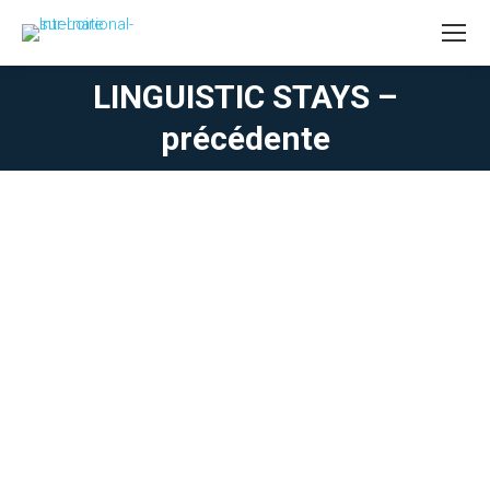
LINGUISTIC STAYS –
You are here:
précédente
Britta Vincent has devoted nearly 10 years of her
professional life to higher education
“Because of my German origins, my taste for traveling,