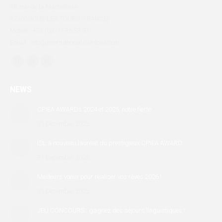
38, rue de la Marbellière
37300 JOUÉ-LÈS-TOURS (FRANCE)
Mobile : +33 (0)6 17 36 33 91
Email : info@international-sur-loire.com
Find us on:
Facebook
X
Linkedin
page
page
page
NEWS
opens
opens
opens
in
in
in
CPIEA AWARDs 2024 et 2025, notre fierté
new
new
new
31 December 2025
window
window
window
ISL à nouveau lauréat du prestigieux CPIEA AWARD
31 December 2025
Meilleurs vœux pour réaliser vos rêves 2026 !
31 December 2025
JEU CONCOURS : gagnez des séjours linguistiques !