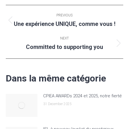
Post
PREVIOUS
navigation
Une expérience UNIQUE, comme vous !
Previous
post:
NEXT
Committed to supporting you
Next
post:
Dans la même catégorie
CPIEA AWARDs 2024 et 2025, notre fierté
31 December 2025
ISL à nouveau lauréat du prestigieux