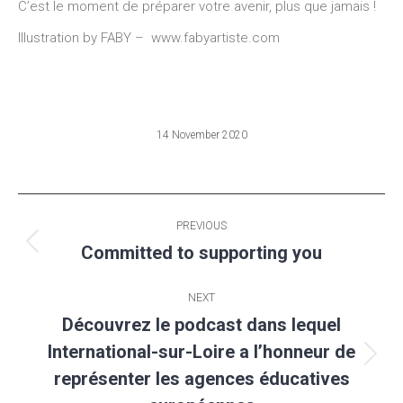
C’est le moment de préparer votre avenir, plus que jamais !
Illustration by FABY – www.fabyartiste.com
14 November 2020
Post
PREVIOUS
navigation
Committed to supporting you
Previous
post:
NEXT
Découvrez le podcast dans lequel
International-sur-Loire a l’honneur de
Next
représenter les agences éducatives
post: