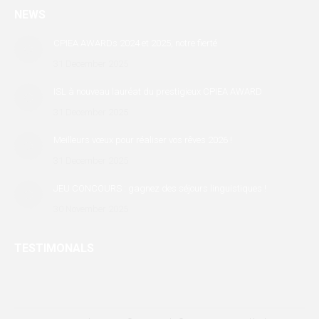
page
page
page
NEWS
opens
opens
opens
in
in
in
CPIEA AWARDs 2024 et 2025, notre fierté
new
new
new
31 December 2025
window
window
window
ISL à nouveau lauréat du prestigieux CPIEA AWARD
31 December 2025
Meilleurs vœux pour réaliser vos rêves 2026 !
31 December 2025
JEU CONCOURS : gagnez des séjours linguistiques !
30 November 2025
TESTIMONALS