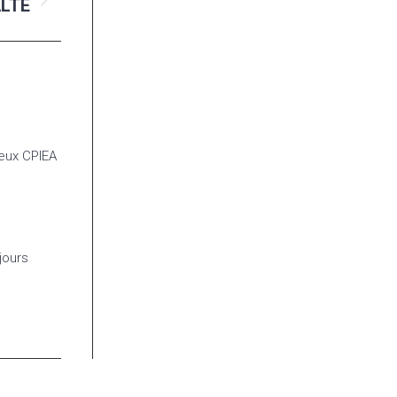
ALTE
ieux CPIEA
jours