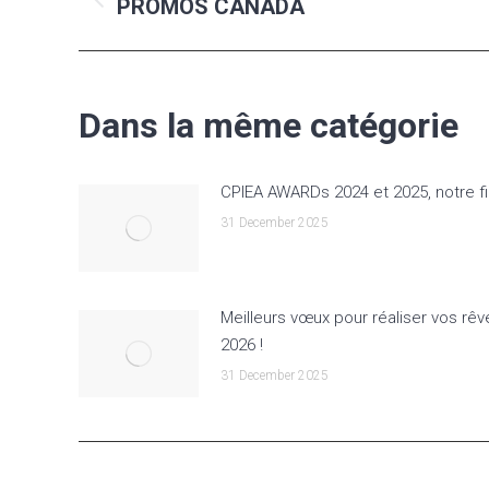
navigation
PROMOS CANADA
Previous
post:
Dans la même catégorie
CPIEA AWARDs 2024 et 2025, notre fi
31 December 2025
Meilleurs vœux pour réaliser vos rêv
2026 !
31 December 2025