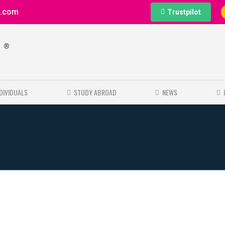
e.com
Trustpilot
®
e
NDIVIDUALS
STUDY ABROAD
NEWS