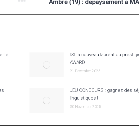
Ambre (19) : dépaysement à M
Next
post:
erté
ISL à nouveau lauréat du prestig
AWARD
31 December 2025
es
JEU CONCOURS : gagnez des sé
linguistiques !
30 November 2025