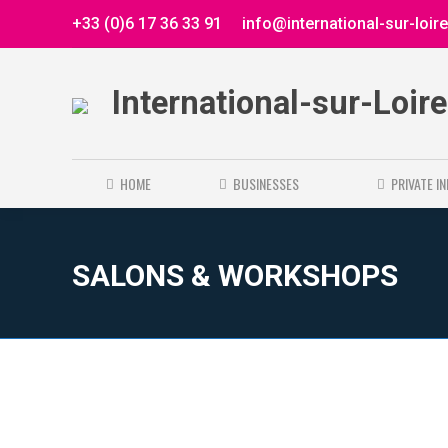
+33 (0)6 17 36 33 91
info@international-sur-loir
International-sur-Loir
HOME
BUSINESSES
PRIVATE I
SALONS & WORKSHOPS