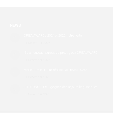
NEWS
CPIEA AWARDs 2024 et 2025, notre fierté
31 December 2025
ISL à nouveau lauréat du prestigieux CPIEA AWARD
31 December 2025
Meilleurs vœux pour réaliser vos rêves 2026 !
31 December 2025
JEU CONCOURS : gagnez des séjours linguistiques !
30 November 2025