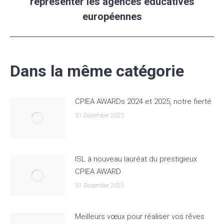
représenter les agences éducatives
Beitrag:
européennes
Dans la même catégorie
CPIEA AWARDs 2024 et 2025, notre fierté
31 Dezember 2025
ISL à nouveau lauréat du prestigieux
CPIEA AWARD
31 Dezember 2025
Meilleurs vœux pour réaliser vos rêves