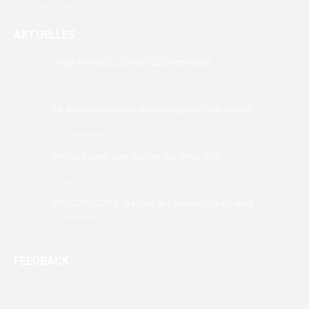
Facebook
X
Linkedin
page
page
page
AKTUELLES
opens
opens
opens
in
in
in
CPIEA AWARDs 2024 et 2025, notre fierté
new
new
new
31 Dezember 2025
window
window
window
ISL à nouveau lauréat du prestigieux CPIEA AWARD
31 Dezember 2025
Meilleurs vœux pour réaliser vos rêves 2026 !
31 Dezember 2025
JEU CONCOURS : gagnez des séjours linguistiques !
30 November 2025
FEEDBACK