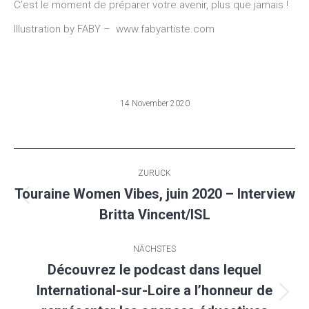
C’est le moment de préparer votre avenir, plus que jamais !
Illustration by FABY – www.fabyartiste.com
14 November 2020
Kommentarnavigation
ZURÜCK
Touraine Women Vibes, juin 2020 – Interview
Vorheriger
Britta Vincent/ISL
Beitrag:
NÄCHSTES
Découvrez le podcast dans lequel
International-sur-Loire a l’honneur de
Nächster