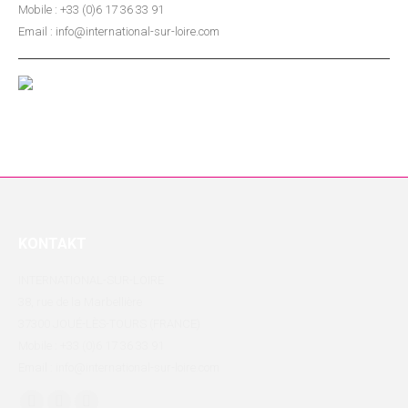
Mobile : +33 (0)6 17 36 33 91
Email : info@international-sur-loire.com
KONTAKT
INTERNATIONAL-SUR-LOIRE
38, rue de la Marbellière
37300 JOUÉ-LÈS-TOURS (FRANCE)
Mobile : +33 (0)6 17 36 33 91
Email : info@international-sur-loire.com
Finden Sie uns auf: