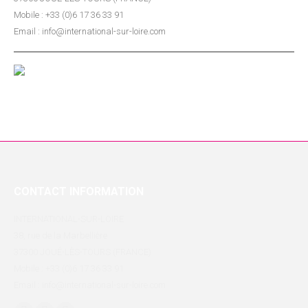
Mobile : +33 (0)6 17 36 33 91
Email : info@international-sur-loire.com
CONTACT INFORMATION
INTERNATIONAL-SUR-LOIRE
38, rue de la Marbellière
37300 JOUÉ-LÈS-TOURS (FRANCE)
Mobile : +33 (0)6 17 36 33 91
Email : info@international-sur-loire.com