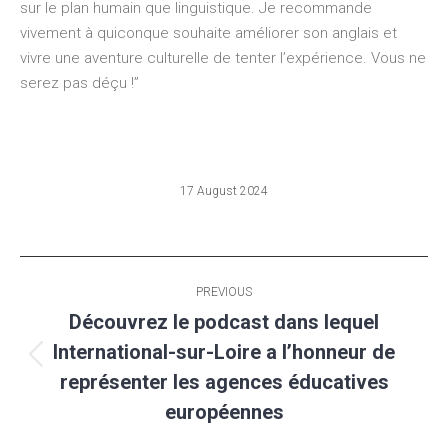
sur le plan humain que linguistique. Je recommande
vivement à quiconque souhaite améliorer son anglais et
vivre une aventure culturelle de tenter l’expérience. Vous ne
serez pas déçu !”
17 August 2024
Post
PREVIOUS
navigation
Découvrez le podcast dans lequel
International-sur-Loire a l’honneur de
Previous
représenter les agences éducatives
post:
européennes