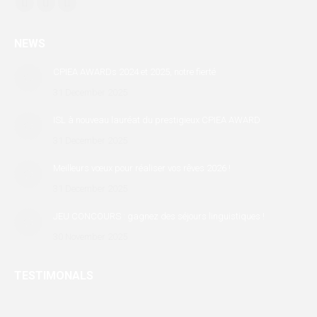
Find us on:
Facebook
X
Linkedin
page
page
page
NEWS
opens
opens
opens
in
in
in
CPIEA AWARDs 2024 et 2025, notre fierté
new
new
new
31 December 2025
window
window
window
ISL à nouveau lauréat du prestigieux CPIEA AWARD
31 December 2025
Meilleurs vœux pour réaliser vos rêves 2026 !
31 December 2025
JEU CONCOURS : gagnez des séjours linguistiques !
30 November 2025
TESTIMONALS