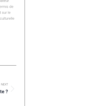
ateur.
permis de
 sur le
ulturelle
NEXT
te ?