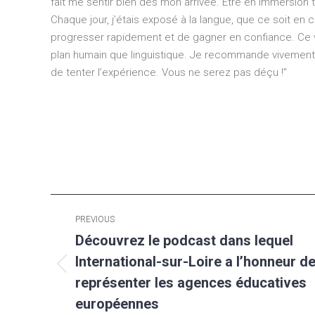
fait me sentir bien dès mon arrivée. Être en immersio
Chaque jour, j’étais exposé à la langue, que ce soit e
progresser rapidement et de gagner en confiance. Ce vo
plan humain que linguistique. Je recommande vivement à
de tenter l’expérience. Vous ne serez pas déçu !”
Post
PREVIOUS
navigation
Découvrez le podcast dans lequel
International-sur-Loire a l’honneur d
Previous
représenter les agences éducatives
post:
européennes