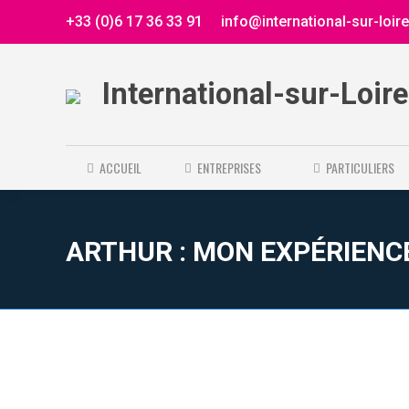
+33 (0)6 17 36 33 91
info@international-sur-loir
International-sur-Loir
ACCUEIL
ENTREPRISES
PARTICULIERS
ARTHUR : MON EXPÉRIENC