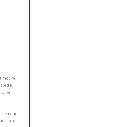
t motivé
is être
ccueil.
is
 à
s de nouer
ueil m’a