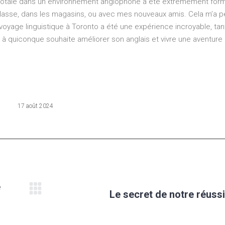
n totale dans un environnement anglophone a été extrêmement form
n classe, dans les magasins, ou avec mes nouveaux amis. Cela m’a 
yage linguistique à Toronto a été une expérience incroyable, tant
 quiconque souhaite améliorer son anglais et vivre une aventure c
17 août 2024
e
Le secret de notre réussi
Next
post: