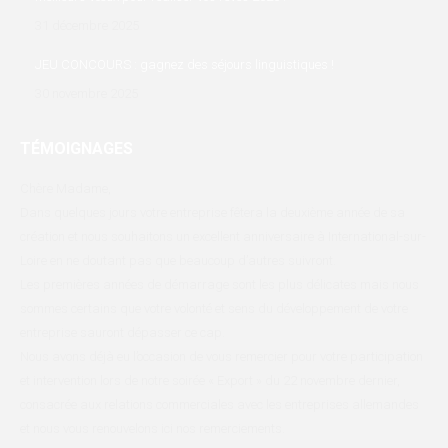
31 décembre 2025
JEU CONCOURS : gagnez des séjours linguistiques !
30 novembre 2025
TÉMOIGNAGES
Chère Madame,
Bri
it
Dans quelques jours votre entreprise fêtera la deuxième année de sa
cot
e
création et nous souhaitons un excellent anniversaire à International-sur-
d’a
Loire en ne doutant pas que beaucoup d’autres suivront.
ces
Les premières années de démarrage sont les plus délicates mais nous
Rig
sommes certains que votre volonté et sens du développement de votre
dis
entreprise sauront dépasser ce cap.
urg
Nous avons déjà eu l’occasion de vous remercier pour votre participation
au 
et intervention lors de notre soirée « Export » du 22 novembre dernier,
moi
consacrée aux relations commerciales avec les entreprises allemandes
Nig
et nous vous renouvelons ici nos remerciements.
et 