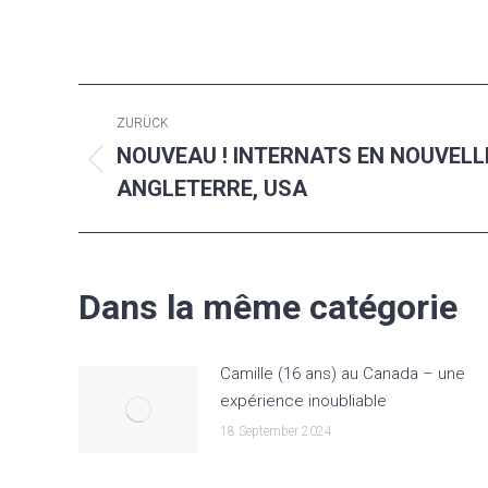
Kommentarnavigation
ZURÜCK
NOUVEAU ! INTERNATS EN NOUVELL
Vorheriger
ANGLETERRE, USA
Beitrag:
Dans la même catégorie
Camille (16 ans) au Canada – une
expérience inoubliable
18 September 2024