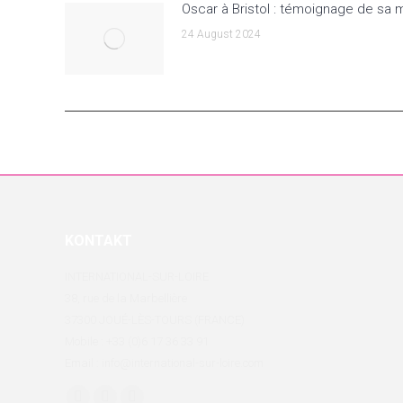
Oscar à Bristol : témoignage de sa
24 August 2024
KONTAKT
INTERNATIONAL-SUR-LOIRE
38, rue de la Marbellière
37300 JOUÉ-LÈS-TOURS (FRANCE)
Mobile : +33 (0)6 17 36 33 91
Email : info@international-sur-loire.com
Finden Sie uns auf: