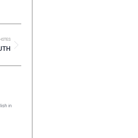
HSTES
OUTH
ish in