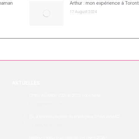
 maman
Arthur : mon expérience à Toron
17 August 2024
AKTUELLES
CPIEA AWARDs 2024 et 2025, notre fierté
31 Dezember 2025
ISL à nouveau lauréat du prestigieux CPIEA AWARD
31 Dezember 2025
Meilleurs vœux pour réaliser vos rêves 2026 !