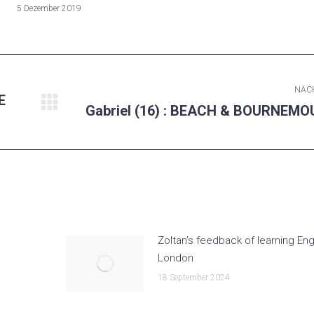
5 Dezember 2019
NÄC
E
Gabriel (16) : BEACH & BOURNEM
Nächster
Beitrag:
Zoltan’s feedback of learning Engl
London
18 September 2024