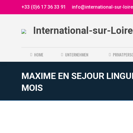
+33 (0)6 17 36 33 91
info@international-sur-loir
International-sur-Loir
HOME
UNTERNEHMEN
PRIVATPERS
MAXIME EN SEJOUR LINGUI
MOIS