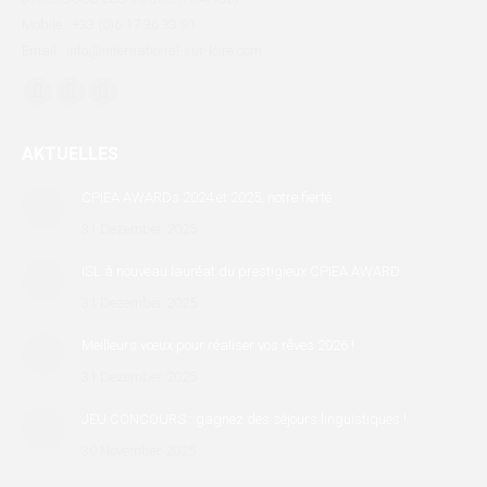
Mobile : +33 (0)6 17 36 33 91
Email : info@international-sur-loire.com
Finden Sie uns auf:
Facebook
X
Linkedin
page
page
page
AKTUELLES
opens
opens
opens
in
in
in
CPIEA AWARDs 2024 et 2025, notre fierté
new
new
new
31 Dezember 2025
window
window
window
ISL à nouveau lauréat du prestigieux CPIEA AWARD
31 Dezember 2025
Meilleurs vœux pour réaliser vos rêves 2026 !
31 Dezember 2025
JEU CONCOURS : gagnez des séjours linguistiques !
30 November 2025