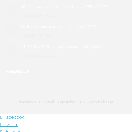
ISL à nouveau lauréat du prestigieux CPIEA AWARD
31 Dezember 2025
Meilleurs vœux pour réaliser vos rêves 2026 !
31 Dezember 2025
JEU CONCOURS : gagnez des séjours linguistiques !
30 November 2025
FEEDBACK
International-sur-Loire ® I Copyright©2025 I
Mentions légales
Facebook
Twitter
LinkedIn