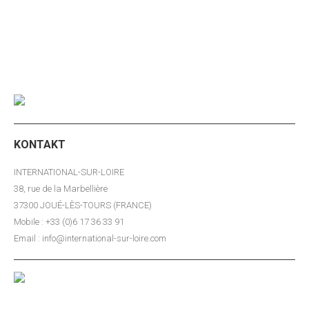
Mitarbeitern, die gezielt internationalen Posten
angepasst sind
KONTAKT
INTERNATIONAL-SUR-LOIRE
38, rue de la Marbellière
37300 JOUÉ-LÈS-TOURS (FRANCE)
Mobile : +33 (0)6 17 36 33 91
Email : info@international-sur-loire.com