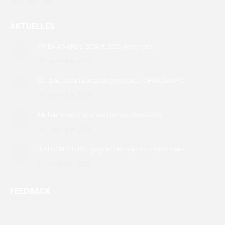
Facebook
X
Linkedin
page
page
page
AKTUELLES
opens
opens
opens
in
in
in
CPIEA AWARDs 2024 et 2025, notre fierté
new
new
new
31 Dezember 2025
window
window
window
ISL à nouveau lauréat du prestigieux CPIEA AWARD
31 Dezember 2025
Meilleurs vœux pour réaliser vos rêves 2026 !
31 Dezember 2025
JEU CONCOURS : gagnez des séjours linguistiques !
30 November 2025
FEEDBACK