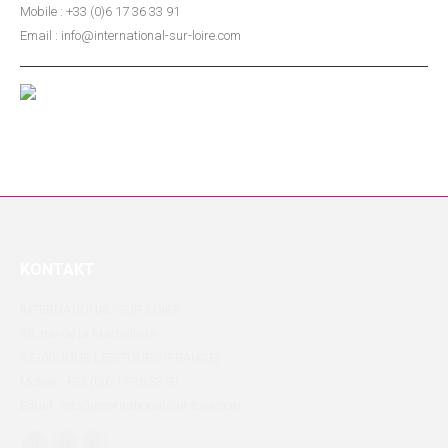
Mobile : +33 (0)6 17 36 33 91
Email : info@international-sur-loire.com
KONTAKT
INTERNATIONAL-SUR-LOIRE
38, rue de la Marbellière
37300 JOUÉ-LÈS-TOURS (FRANCE)
Mobile : +33 (0)6 17 36 33 91
Email : info@international-sur-loire.com
Finden Sie uns auf: