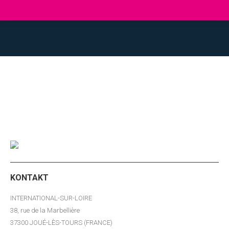
Sie befinden sich hier:
KONTAKT
INTERNATIONAL-SUR-LOIRE
38, rue de la Marbellière
37300 JOUÉ-LÈS-TOURS (FRANCE)