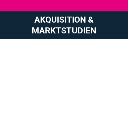
AKQUISITION &
Sie befinden sich hier:
MARKTSTUDIEN
Marktanalysen und Unterstützung bei der
Erschliessung neuer Märkte
Konferenzen zum Thema Interkulturalität
« Länder »-Schulungen (kulturelle Aspekte und
professionnelle Praktiken im Ausland: z.B.wie arbeitet
man in Frankreich?)
Kontaktherstellung zu Ihren zukünftigen potenziellen