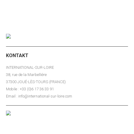
Kunden und Partnern
KONTAKT
INTERNATIONAL-SUR-LOIRE
38, rue de la Marbellière
37300 JOUÉ-LÈS-TOURS (FRANCE)
Mobile : +33 (0)6 17 36 33 91
Email : info@international-sur-loire.com