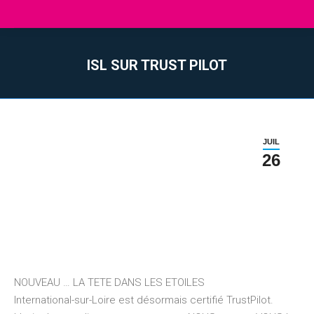
ISL SUR TRUST PILOT
Vous êtes ici :
JUIL
26
NOUVEAU … LA TETE DANS LES ETOILES
International-sur-Loire est désormais certifié TrustPilot.