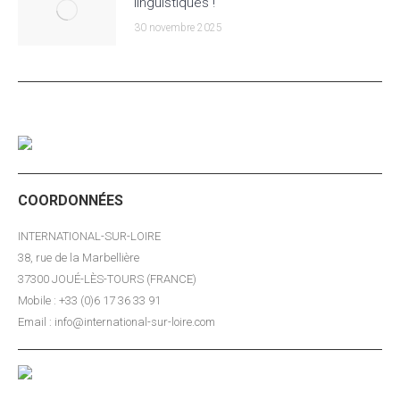
linguistiques !
30 novembre 2025
COORDONNÉES
INTERNATIONAL-SUR-LOIRE
38, rue de la Marbellière
37300 JOUÉ-LÈS-TOURS (FRANCE)
Mobile : +33 (0)6 17 36 33 91
Email : info@international-sur-loire.com