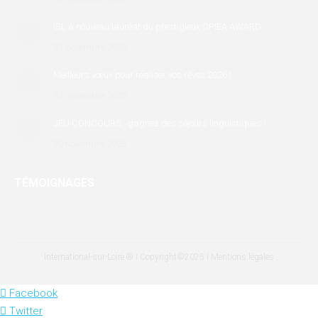
window
window
window
ISL à nouveau lauréat du prestigieux CPIEA AWARD
31 décembre 2025
Meilleurs vœux pour réaliser vos rêves 2026 !
31 décembre 2025
JEU CONCOURS : gagnez des séjours linguistiques !
30 novembre 2025
TÉMOIGNAGES
International-sur-Loire ® I Copyright©2025 I
Mentions légales
Facebook
Twitter