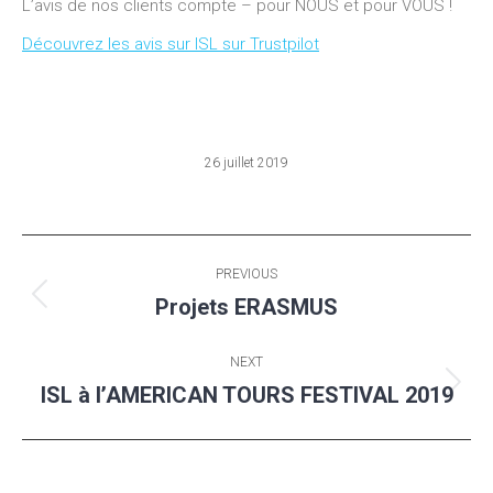
L’avis de nos clients compte – pour NOUS et pour VOUS !
Découvrez les avis sur ISL sur Trustpilot
26 juillet 2019
Post
PREVIOUS
navigation
Projets ERASMUS
Previous
post:
NEXT
ISL à l’AMERICAN TOURS FESTIVAL 2019
Next
post: