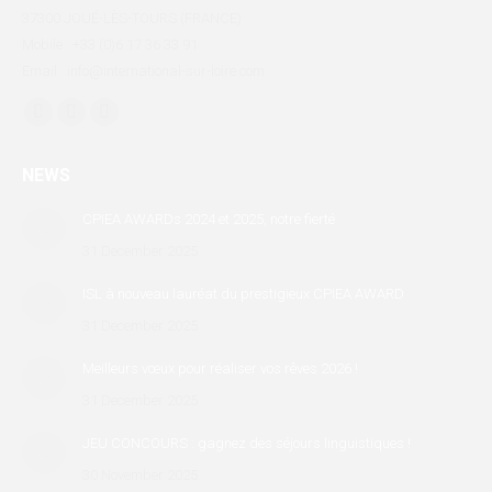
37300 JOUÉ-LÈS-TOURS (FRANCE)
Mobile : +33 (0)6 17 36 33 91
Email : info@international-sur-loire.com
Find us on:
Facebook
X
Linkedin
page
page
page
NEWS
opens
opens
opens
in
in
in
CPIEA AWARDs 2024 et 2025, notre fierté
new
new
new
31 December 2025
window
window
window
ISL à nouveau lauréat du prestigieux CPIEA AWARD
31 December 2025
Meilleurs vœux pour réaliser vos rêves 2026 !
31 December 2025
JEU CONCOURS : gagnez des séjours linguistiques !
30 November 2025