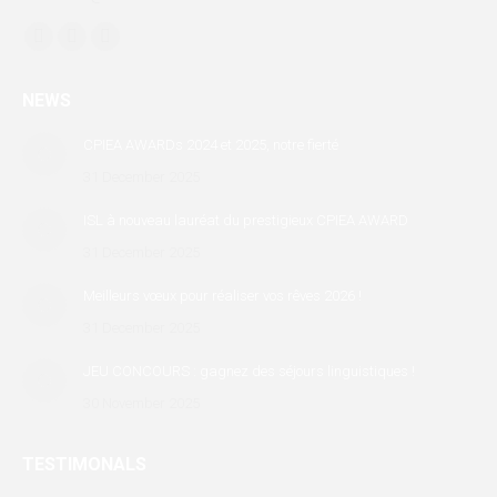
Find us on:
Facebook
X
Linkedin
page
page
page
NEWS
opens
opens
opens
in
in
in
CPIEA AWARDs 2024 et 2025, notre fierté
new
new
new
31 December 2025
window
window
window
ISL à nouveau lauréat du prestigieux CPIEA AWARD
31 December 2025
Meilleurs vœux pour réaliser vos rêves 2026 !
31 December 2025
JEU CONCOURS : gagnez des séjours linguistiques !
30 November 2025
TESTIMONALS