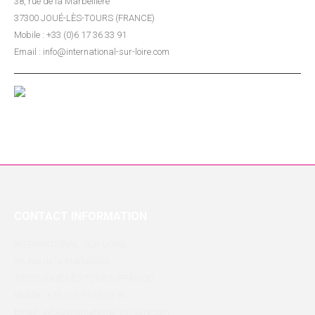
38, rue de la Marbellière
37300 JOUÉ-LÈS-TOURS (FRANCE)
Mobile : +33 (0)6 17 36 33 91
Email : info@international-sur-loire.com
CONTACT INFORMATION
INTERNATIONAL-SUR-LOIRE
38, rue de la Marbellière
37300 JOUÉ-LÈS-TOURS (FRANCE)
Mobile : +33 (0)6 17 36 33 91
Email : info@international-sur-loire.com