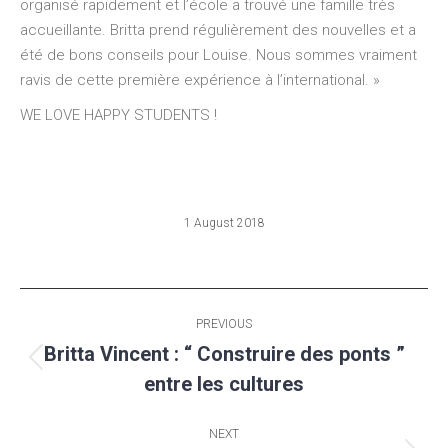
organisé rapidement et l’école a trouvé une famille très
accueillante. Britta prend régulièrement des nouvelles et a
été de bons conseils pour Louise. Nous sommes vraiment
ravis de cette première expérience à l’international. »
WE LOVE HAPPY STUDENTS !
1 August 2018
Post
PREVIOUS
navigation
Britta Vincent : “ Construire des ponts ”
Previous
entre les cultures
post:
NEXT