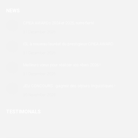
page
page
page
NEWS
opens
opens
opens
in
in
in
CPIEA AWARDs 2024 et 2025, notre fierté
new
new
new
31 December 2025
window
window
window
ISL à nouveau lauréat du prestigieux CPIEA AWARD
31 December 2025
Meilleurs vœux pour réaliser vos rêves 2026 !
31 December 2025
JEU CONCOURS : gagnez des séjours linguistiques !
30 November 2025
TESTIMONALS