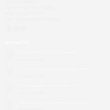
38, rue de la Marbellière
37300 JOUÉ-LÈS-TOURS (FRANCE)
Mobile : +33 (0)6 17 36 33 91
Email : info@international-sur-loire.com
Trouvez nous sur :
Facebook
X
LinkedIn
page
page
page
ACTUALITÉS
opens
opens
opens
in
in
in
CPIEA AWARDs 2024 et 2025, notre fierté
new
new
new
31 décembre 2025
window
window
window
ISL à nouveau lauréat du prestigieux CPIEA AWARD
31 décembre 2025
Meilleurs vœux pour réaliser vos rêves 2026 !
31 décembre 2025
JEU CONCOURS : gagnez des séjours linguistiques !
30 novembre 2025