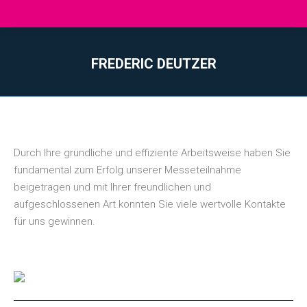
FREDERIC DEUTZER
Vous êtes ici :
Durch Ihre gründliche und effiziente Arbeitsweise haben Sie
fundamental zum Erfolg unserer Messeteilnahme
beigetragen und mit Ihrer freundlichen und
aufgeschlossenen Art konnten Sie viele wertvolle Kontakte
für uns gewinnen.