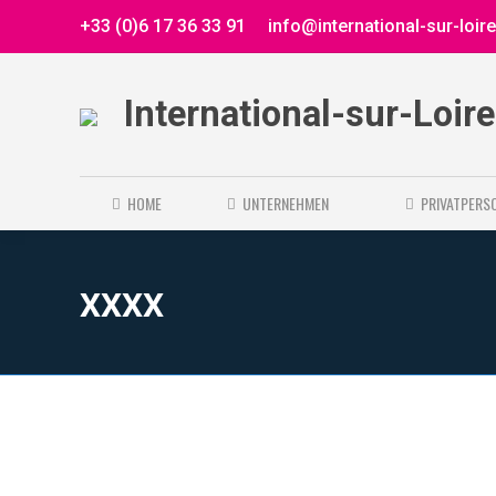
+33 (0)6 17 36 33 91
info@international-sur-loir
International-sur-Loir
HOME
UNTERNEHMEN
PRIVATPERS
XXXX