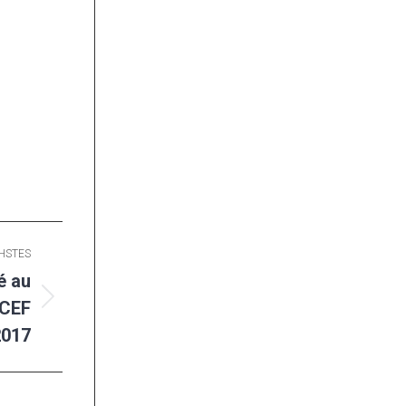
HSTES
é au
ICEF
2017