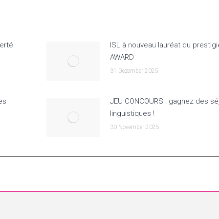
erté
ISL à nouveau lauréat du prestig
AWARD
31 Dezember 2025
es
JEU CONCOURS : gagnez des sé
linguistiques !
30 November 2025