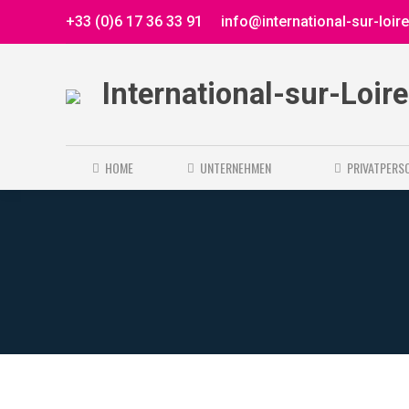
+33 (0)6 17 36 33 91
info@international-sur-loir
International-sur-Loir
HOME
UNTERNEHMEN
PRIVATPERS