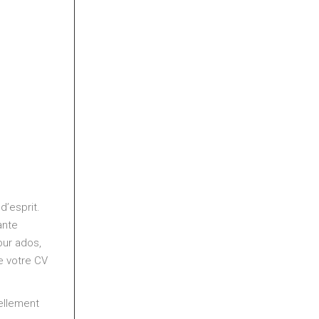
d’esprit.
ante
pour ados,
te votre CV
ellement