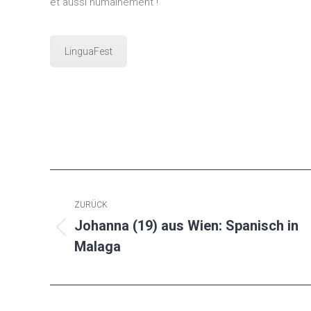
et aussi humainement !
LinguaFest
Kommentarnavigation
ZURÜCK
Johanna (19) aus Wien: Spanisch in
Vorheriger
Malaga
Beitrag: