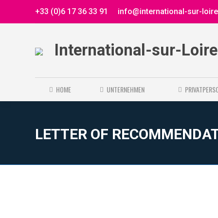
+33 (0)6 17 36 33 91
info@international-sur-loir
International-sur-Loir
HOME
UNTERNEHMEN
PRIVATPERS
LETTER OF RECOMMENDAT