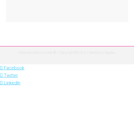
International-sur-Loire ® I Copyright©2025 I
Mentions légales
Facebook
Twitter
LinkedIn