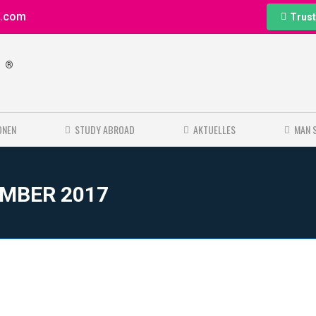
e.com
Trust
®
e
ONEN
STUDY ABROAD
AKTUELLES
MAN 
EMBER 2017