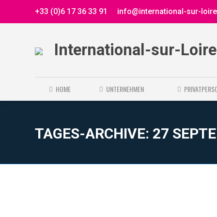
+33 (0)6 17 36 33 91
info@international-sur-loir
International-sur-Loir
HOME
UNTERNEHMEN
PRIVATPERS
TAGES-ARCHIVE:
27 SEPT