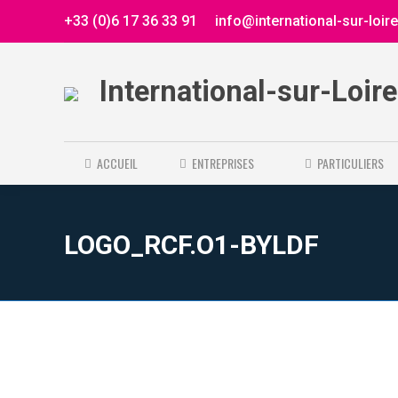
+33 (0)6 17 36 33 91
info@international-sur-loir
International-sur-Loir
ACCUEIL
ENTREPRISES
PARTICULIERS
LOGO_RCF.O1-BYLDF