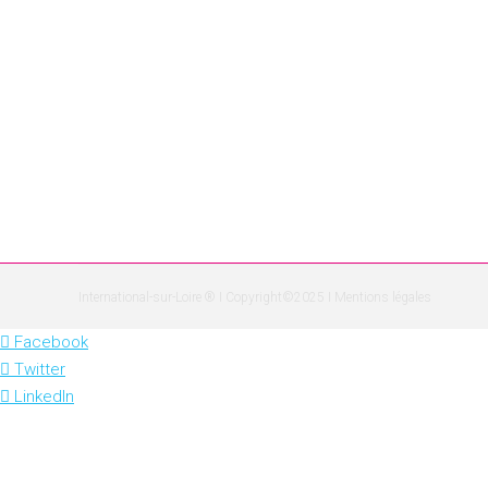
International-sur-Loire ® I Copyright©2025 I
Mentions légales
Facebook
Twitter
LinkedIn