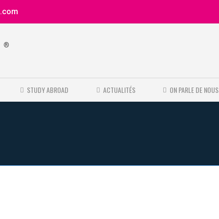
e.com
®
e
STUDY ABROAD
ACTUALITÉS
ON PARLE DE NOUS