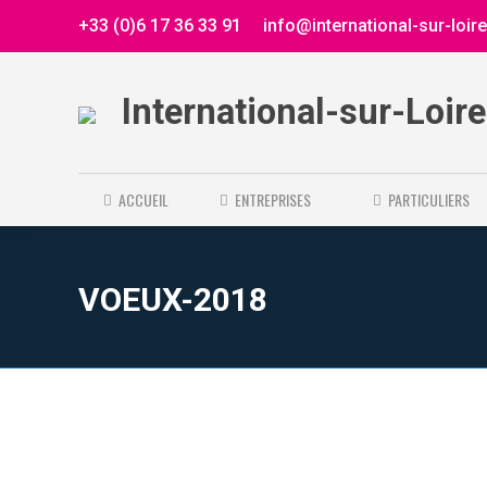
+33 (0)6 17 36 33 91
info@international-sur-loir
International-sur-Loir
ACCUEIL
ENTREPRISES
PARTICULIERS
VOEUX-2018